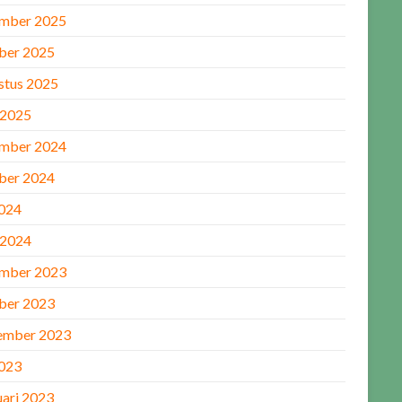
mber 2025
ber 2025
stus 2025
 2025
mber 2024
ber 2024
2024
 2024
mber 2023
ber 2023
ember 2023
2023
uari 2023