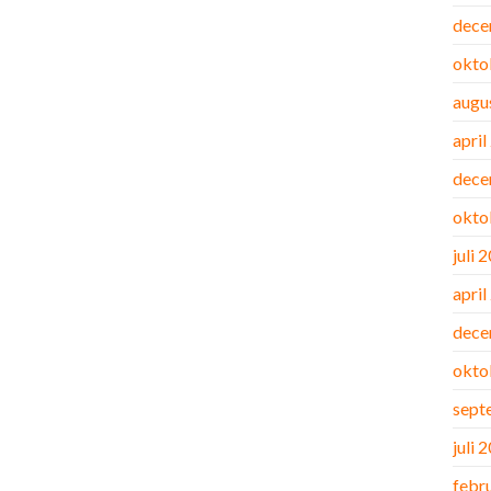
dece
okto
augu
april
dece
okto
juli 
april
dece
okto
sept
juli 
febr