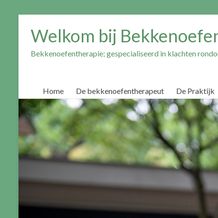
Ga
naar
Welkom bij Bekkenoefe
inhoud
Bekkenoefentherapie; gespecialiseerd in klachten ron
Home
De bekkenoefentherapeut
De Praktijk