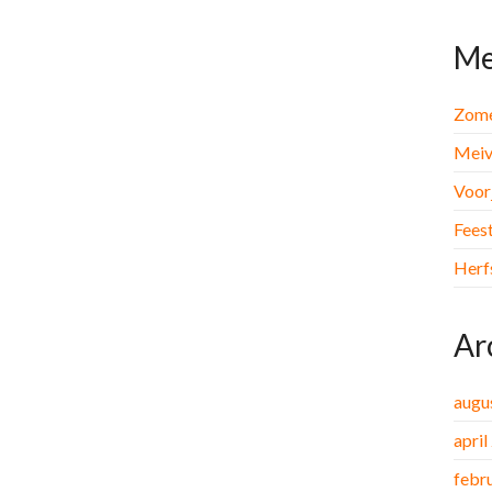
Me
Zome
Meiv
Voor
Fees
Herf
Ar
augu
april
febr