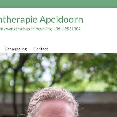
ntherapie Apeldoorn
dom zwangerschap en bevalling – 06-19531302
Behandeling
Contact