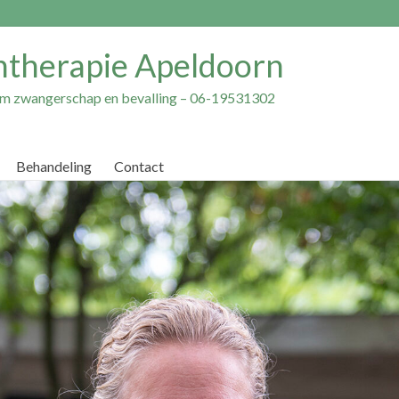
ntherapie Apeldoorn
dom zwangerschap en bevalling – 06-19531302
Behandeling
Contact