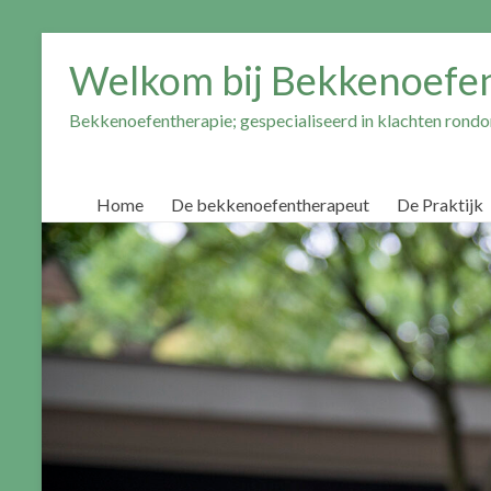
Ga
naar
Welkom bij Bekkenoefe
inhoud
Bekkenoefentherapie; gespecialiseerd in klachten ron
Home
De bekkenoefentherapeut
De Praktijk