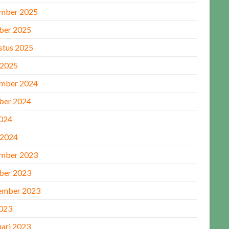
mber 2025
ber 2025
stus 2025
 2025
mber 2024
ber 2024
2024
 2024
mber 2023
ber 2023
ember 2023
2023
uari 2023