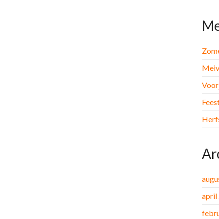
Me
Zome
Meiv
Voor
Fees
Herf
Ar
augu
april
febr