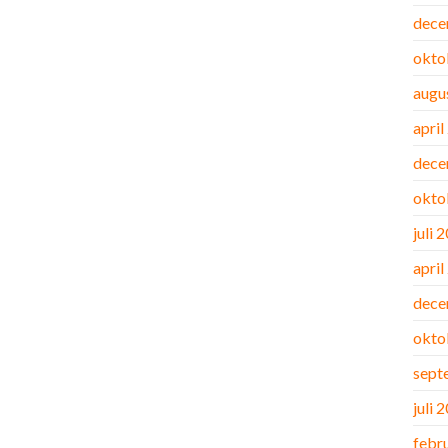
dece
okto
augu
april
dece
okto
juli 
april
dece
okto
sept
juli 
febr