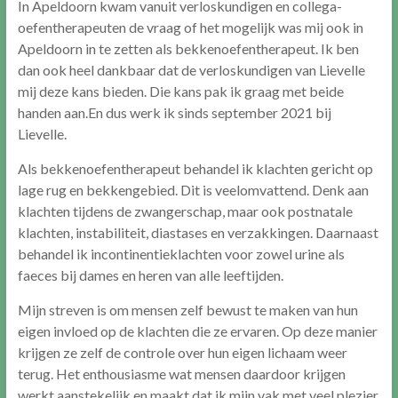
In Apeldoorn kwam vanuit verloskundigen en collega-
oefentherapeuten de vraag of het mogelijk was mij ook in
Apeldoorn in te zetten als bekkenoefentherapeut. Ik ben
dan ook heel dankbaar dat de verloskundigen van Lievelle
mij deze kans bieden. Die kans pak ik graag met beide
handen aan.En dus werk ik sinds september 2021 bij
Lievelle.
Als bekkenoefentherapeut behandel ik klachten gericht op
lage rug en bekkengebied. Dit is veelomvattend. Denk aan
klachten tijdens de zwangerschap, maar ook postnatale
klachten, instabiliteit, diastases en verzakkingen. Daarnaast
behandel ik incontinentieklachten voor zowel urine als
faeces bij dames en heren van alle leeftijden.
Mijn streven is om mensen zelf bewust te maken van hun
eigen invloed op de klachten die ze ervaren. Op deze manier
krijgen ze zelf de controle over hun eigen lichaam weer
terug. Het enthousiasme wat mensen daardoor krijgen
werkt aanstekelijk en maakt dat ik mijn vak met veel plezier