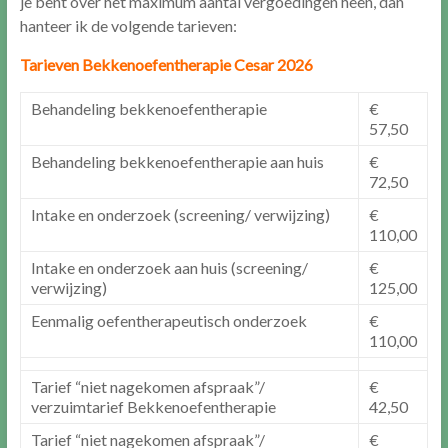
je bent over het maximum aantal vergoedingen heen, dan
hanteer ik de volgende tarieven:
Tarieven Bekkenoefentherapie Cesar 2026
Behandeling bekkenoefentherapie
€
57,50
Behandeling bekkenoefentherapie aan huis
€
72,50
Intake en onderzoek (screening/ verwijzing)
€
110,00
Intake en onderzoek aan huis (screening/
€
verwijzing)
125,00
Eenmalig oefentherapeutisch onderzoek
€
110,00
Tarief “niet nagekomen afspraak”/
€
verzuimtarief Bekkenoefentherapie
42,50
Tarief “niet nagekomen afspraak”/
€