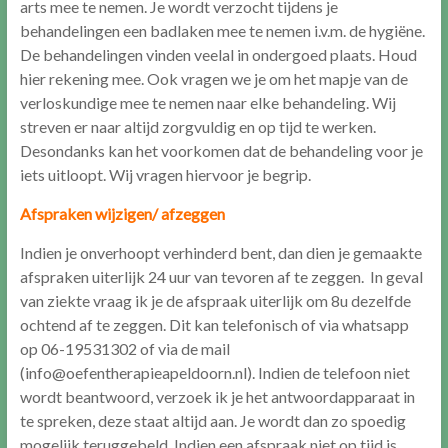
arts mee te nemen. Je wordt verzocht tijdens je
behandelingen een badlaken mee te nemen i.v.m. de hygiëne.
De behandelingen vinden veelal in ondergoed plaats. Houd
hier rekening mee. Ook vragen we je om het mapje van de
verloskundige mee te nemen naar elke behandeling. Wij
streven er naar altijd zorgvuldig en op tijd te werken.
Desondanks kan het voorkomen dat de behandeling voor je
iets uitloopt. Wij vragen hiervoor je begrip.
Afspraken wijzigen/ afzeggen
Indien je onverhoopt verhinderd bent, dan dien je gemaakte
afspraken uiterlijk 24 uur van tevoren af te zeggen. In geval
van ziekte vraag ik je de afspraak uiterlijk om 8u dezelfde
ochtend af te zeggen. Dit kan telefonisch of via whatsapp
op 06-19531302 of via de mail
(info@oefentherapieapeldoorn.nl). Indien de telefoon niet
wordt beantwoord, verzoek ik je het antwoordapparaat in
te spreken, deze staat altijd aan. Je wordt dan zo spoedig
mogelijk teruggebeld. Indien een afspraak niet op tijd is