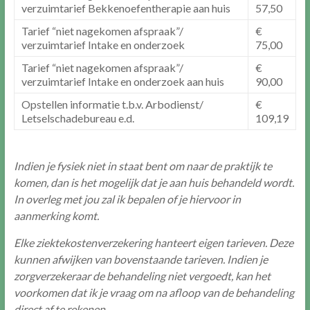
verzuimtarief Bekkenoefentherapie aan huis
57,50
Tarief “niet nagekomen afspraak”/
€
verzuimtarief Intake en onderzoek
75,00
Tarief “niet nagekomen afspraak”/
€
verzuimtarief Intake en onderzoek aan huis
90,00
Opstellen informatie t.b.v. Arbodienst/
€
Letselschadebureau e.d.
109,19
Indien je fysiek niet in staat bent om naar de praktijk te
komen, dan is het mogelijk dat je aan huis behandeld wordt.
In overleg met jou zal ik bepalen of je hiervoor in
aanmerking komt.
Elke ziektekostenverzekering hanteert eigen tarieven. Deze
kunnen afwijken van bovenstaande tarieven. Indien je
zorgverzekeraar de behandeling niet vergoedt, kan het
voorkomen dat ik je vraag om na afloop van de behandeling
direct af te rekenen.